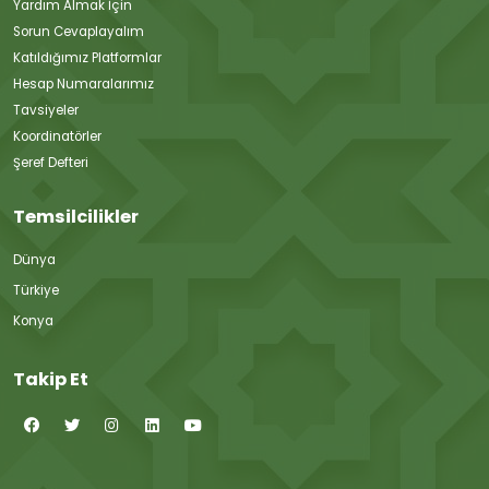
Yardım Almak İçin
Sorun Cevaplayalım
Katıldığımız Platformlar
Hesap Numaralarımız
Tavsiyeler
Koordinatörler
Şeref Defteri
Temsilcilikler
Dünya
Türkiye
Konya
Takip Et