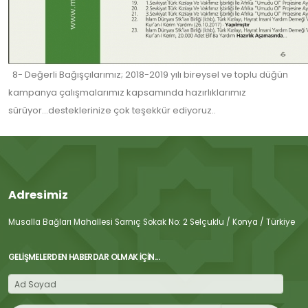
8- Değerli Bağışçılarımız; 2018-2019 yılı bireysel ve toplu düğün
kampanya çalışmalarımız kapsamında hazırlıklarımız
sürüyor...desteklerinize çok teşekkür ediyoruz..
Adresimiz
Musalla Bağları Mahallesi Sarnıç Sokak No: 2 Selçuklu / Konya / Türkiye
GELIŞMELERDEN HABERDAR OLMAK İÇIN...