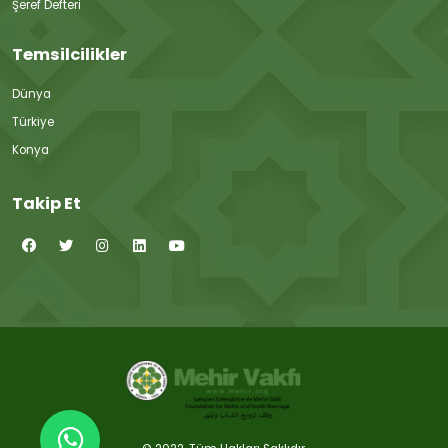
Şeref Defteri
Temsilcilikler
Dünya
Türkiye
Konya
Takip Et