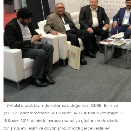
13-Vakıf olarak bizimde katılımcı olduğumuz @IDSB_Birlik ve
@TGTV_Vakif tarafından 65 ülkeden 340 kuruluşun katılımıyla 17-
18 Kasım 2018 tarihinde avrasya sanat ve gösteri merkezinde
tanışma, etkileşim ve dayanışma amaçlı gerçekleştirilen