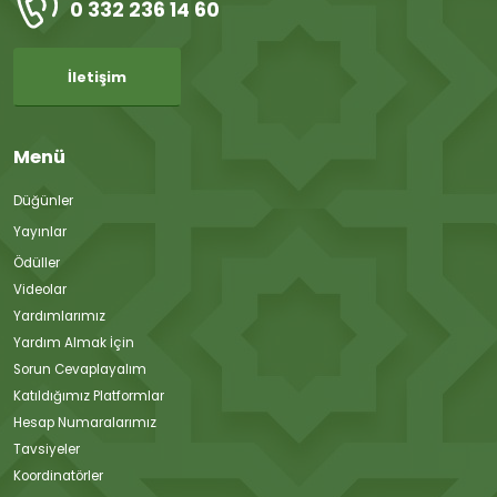
0 332 236 14 60
İletişim
Menü
Düğünler
Yayınlar
Ödüller
Videolar
Yardımlarımız
Yardım Almak İçin
Sorun Cevaplayalım
Katıldığımız Platformlar
Hesap Numaralarımız
Tavsiyeler
Koordinatörler