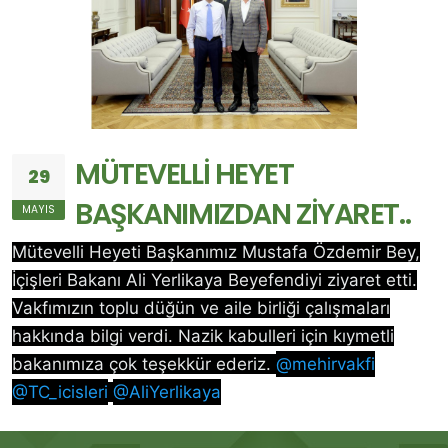
MÜTEVELLİ HEYET
29
BAŞKANIMIZDAN ZİYARET..
MAYIS
Mütevelli Heyeti Başkanımız Mustafa Özdemir Bey,
İçişleri Bakanı Ali Yerlikaya Beyefendiyi ziyaret etti.
Vakfımızın toplu düğün ve aile birliği çalışmaları
hakkında bilgi verdi. Nazik kabulleri için kıymetli
bakanımıza çok teşekkür ederiz.
@mehirvakfi
@TC_icisleri
@AliYerlikaya