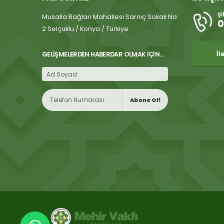
Ş
Musalla Bağları Mahallesi Sarnıç Sokak No:
0
2 Selçuklu / Konya / Türkiye
İl
GELIŞMELERDEN HABERDAR OLMAK İÇIN...
Abone Ol!