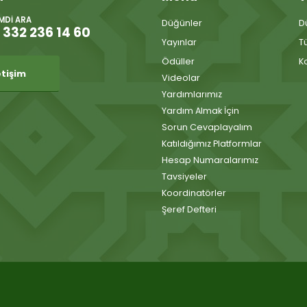
IMDI ARA
Düğünler
D
 332 236 14 60
Yayınlar
T
Ödüller
K
etişim
Videolar
Yardımlarımız
Yardım Almak İçin
Sorun Cevaplayalım
Katıldığımız Platformlar
Hesap Numaralarımız
Tavsiyeler
Koordinatörler
Şeref Defteri