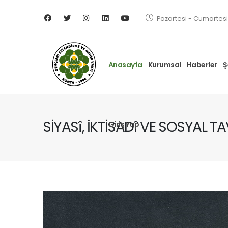
Pazartesi - Cumartesi 
Anasayfa
Kurumsal
Haberler
Ş
SİYASî, İKTİSADî VE SOSYAL TAV
Giriş Yap