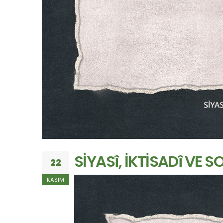
SİYASî, İKTİSADî VE S
22
KASIM