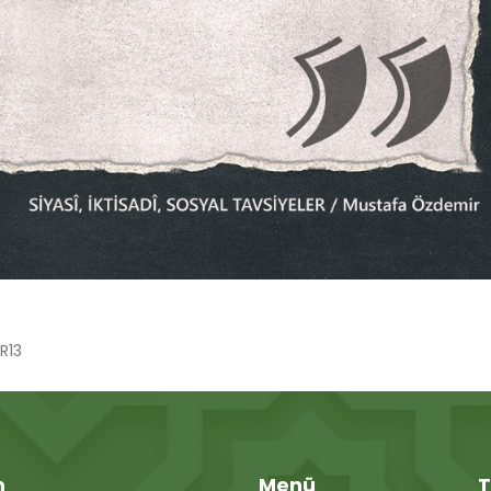
R13
m
Menü
T