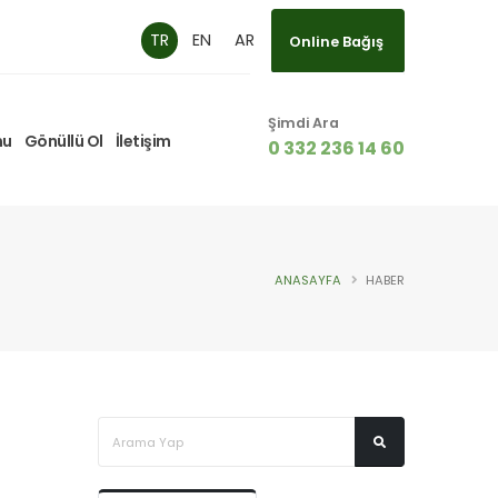
TR
EN
AR
Online Bağış
Şimdi Ara
mu
Gönüllü Ol
İletişim
0 332 236 14 60
ANASAYFA
HABER