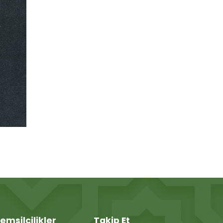
emsilcilikler
Takip Et