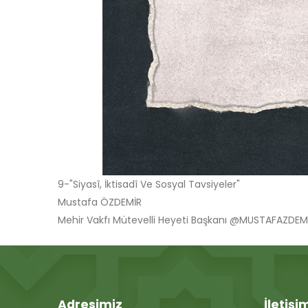
9-"Siyasî, İktisadî Ve Sosyal Tavsiyeler"
Mustafa ÖZDEMİR
Mehir Vakfı Mütevelli Heyeti Başkanı @MUSTAFAZDEM
Adresimiz
İletişi