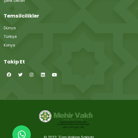
Şeref Defteri
Temsilcilikler
Dünya
Türkiye
Konya
Takip Et
© 2022. Tüm Hakları Saklıdır.