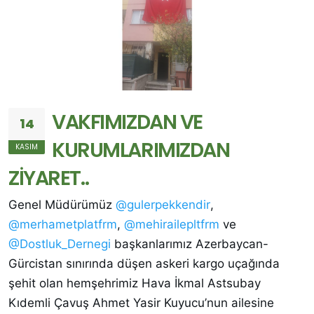
VAKFIMIZDAN VE
14
KURUMLARIMIZDAN
KASIM
ZİYARET..
Genel Müdürümüz
@gulerpekkendir
,
@merhametplatfrm
,
@mehirailepltfrm
ve
@Dostluk_Dernegi
başkanlarımız Azerbaycan-
Gürcistan sınırında düşen askeri kargo uçağında
şehit olan hemşehrimiz Hava İkmal Astsubay
Kıdemli Çavuş Ahmet Yasir Kuyucu’nun ailesine