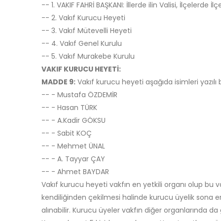
-- 1. VAKIF FAHRİ BAŞKANI: İllerde ilin Valisi, İlçelerde İ
-- 2. Vakıf Kurucu Heyeti
-- 3. Vakıf Mütevelli Heyeti
-- 4. Vakıf Genel Kurulu
-- 5. Vakıf Murakebe Kurulu
VAKIF KURUCU HEYETİ:
MADDE 9:
Vakıf kurucu heyeti aşağıda isimleri yazıl
-- - Mustafa ÖZDEMİR
-- - Hasan TÜRK
-- - A.Kadir GÖKSU
-- - Sabit KOÇ
-- - Mehmet ÜNAL
-- - A. Tayyar ÇAY
-- - Ahmet BAYDAR
Vakıf kurucu heyeti vakfın en yetkili organı olup b
kendiliğinden çekilmesi halinde kurucu üyelik sona 
alınabilir. Kurucu üyeler vakfın diğer organlarında da g