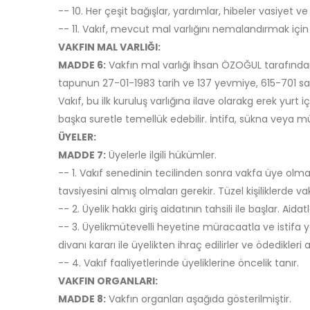
-- 10. Her çeşit bağışlar, yardımlar, hibeler vasiyet ve 
-- 11. Vakıf, mevcut mal varlığını nemalandırmak için ge
VAKFIN MAL VARLIĞI:
MADDE 6:
Vakfın mal varlığı İhsan ÖZOĞUL tarafında
tapunun 27-01-1983 tarih ve 137 yevmiye, 615-701 say
Vakıf, bu ilk kuruluş varlığına ilave olarakg erek yurt
başka suretle temellük edebilir. İntifa, sükna veya mül
ÜYELER:
MADDE 7:
Üyelerle ilgili hükümler.
-- 1. Vakıf senedinin tecilinden sonra vakfa üye olmak
tavsiyesini almış olmaları gerekir. Tüzel kişiliklerd
-- 2. Üyelik hakkı giriş aidatının tahsili ile başlar. Ai
-- 3. Üyelikmütevelli heyetine müracaatla ve istifa 
divanı kararı ile üyelikten ihraç edilirler ve ödedikleri
-- 4. Vakıf faaliyetlerinde üyeliklerine öncelik tanır.
VAKFIN ORGANLARI:
MADDE 8:
Vakfın organları aşağıda gösterilmiştir.