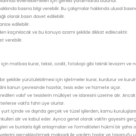
nlarında evlenebilmeleri için gerekli yardımlarda bulunur.
kkında basına bilgi verebilir. Bu çalışmalar hakkında ulusal basın
ı olarak basın davet edilebilir.
nize edilebilir.
den kaçınılacak ve bu konuya azami şekilde dikkat edilecektir.
et verebilir.
çin matbaa kurar, teksir, ozalit, fotokopi gibi teknik levazım ve naki
şekilde yürütülebilmesi için işletmeler kurar, kurdurur ve kurulmu
dini kanun çevresinde hazırlar, tesis eder ve hizmete açar.
edilen vakıf ve tesislerin mülkiyet ve idaresini üzerine alır. Ancak
rlerse vakfa fahri üye olurlar.
a yurt içinde ve dışında gerçek ve tüzel işilerden, kamu kuruluşla
kulleri alır ve kabul eder. Ayrıca genel olarak vakfın gayesini gerç
şleri ve bunlarla ilgili anlaşmaları ve formaliteleri hükmi bir şahıs 
ayelerini gerçekleştirmek maksadı ile yardım toplar ve tasarrufu 