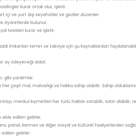
oldingler kurar ortak olur, işletir.
rt içi ve yurt dışı seyahatler ve geziler düzenler.
re ziyaretlerde bulunur.
 tesisleri kurar ve işletir.
ddi imkanları temin ve takviye için şu kaynaklardan faydalanabili
 her ay ödeyeceği aidat.
b. gibi yardımlar.
her çeşit mal, malvarlığı ve hakka sahip olabilir. Sahip olduklarını s
yı, menkul kıymetleri her türlü hakları satabilir, satın alabilir, r
 elde edilen gelirler.
ans, panel, kermes ve diğer sosyal ve kültürel faaliyetlerden sağla
dilen gelirler.