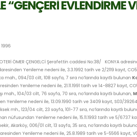
E “GENÇERİ EVLENDİRME V
 1996
TERİ ÖMER ÇENGELCİ Şerafettin caddesi No:38/ KONYA adresind
idaresinden Yenileme nedeni ile, 3.3.1992 tarih ve 2/2119 kayıt, CO5
mah., 094/03 cilt, 108 sayfa, 7 sıra no’larında kayıtlı bulunan
Ka
aresinden Yenileme nedeni ile, 21.11.1991 tarih ve 14-8827 kayıt, CO
mah., 104/03 cilt, 76 sayfa, 70 sıra, no’larında kayıtlı bulunan,
M
nden Yenileme nedeni ile, 13.09.1990 tarih ve 3409 kayıt, S03/392644
k mh., 123/04 cilt, 23 sayfa, 101-77 sıra, no’larında kayıtlı bulu
aman nüfusundan Yenileme nedeni ile, 15.11.1993 tarih ve 5/6737 kay
, Akarköy, 006/01 cilt, 13 sayfa, 35 sıra, no’larında kayıtlı bulu
idaresinden Yenileme nedeni ile, 25.8.1989 tarih ve 5-5566 kayıt, V