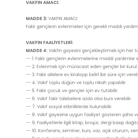
VAKFIN AMACI:
MADDE 3:
VAKFIN AMACI:
Fakir gençlerin evlenmeleri için gerekli maddi yardı
VAKFIN FAALİYETLERİ:
MADDE 4:
Vakfın gayesini gerçekleştirmek için her tür
-- 1. Fakir gençlerin evlenmelerine maddi yardımlar s
-- 2. Evlenmek için müracaat eden gençler bir kurul t
-- 3. Fakir ailelere ev kiralayıp belirl ibir süre için verebi
-- 4. Vakıf toplu düğün ve toplu nikah yapabilir.
-- 5. Fakir çocuk ve gençler için ev tutabilir.
-- 6. Vakıf fakir talebelere azda olsa burs verebilir.
-- 7. Vakıf sosyal etkinliklerde bulunabilir.
-- 8. Vakıf gayesine uygun faaliyet gösteren şahıs v
-- 9. Faaliyetlerle ilgili kitap, broşür, dergi basıp dağıta
-- 10. Konferans, seminer, kurs, vaz, açık oturum, s