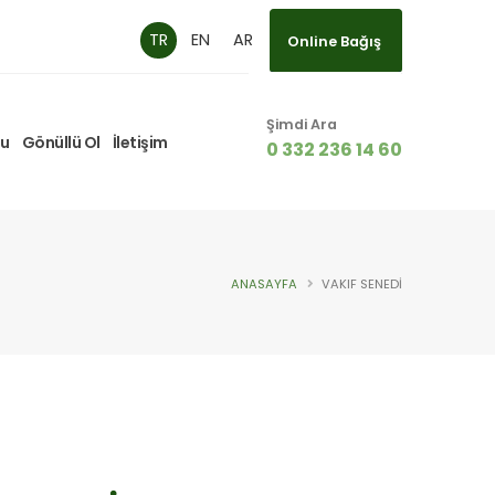
TR
EN
AR
Online Bağış
Şimdi Ara
mu
Gönüllü Ol
İletişim
0 332 236 14 60
ANASAYFA
VAKIF SENEDI