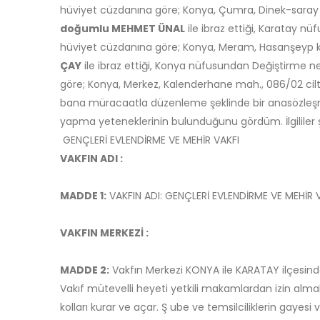
hüviyet cüzdanına göre; Konya, Çumra, Dinek-saray köy
doğumlu MEHMET ÜNAL
ile ibraz ettiği, Karatay nü
hüviyet cüzdanına göre; Konya, Meram, Hasanşeyp köyü,
ÇAY
ile ibraz ettiği, Konya nüfusundan Değiştirme ned
göre; Konya, Merkez, Kalenderhane mah., 086/02 cilt, 
bana müracaatla düzenleme şeklinde bir anasözleşmenin 
yapma yeteneklerinin bulunduğunu gördüm. İlgililer şu su
GENÇLERİ EVLENDİRME VE MEHİR VAKFI
VAKFIN ADI :
MADDE 1:
VAKFIN ADI: GENÇLERİ EVLENDİRME VE MEHİR V
VAKFIN MERKEZİ :
MADDE 2:
Vakfın Merkezi KONYA ile KARATAY ilçesind
Vakıf mütevelli heyeti yetkili makamlardan izin almak 
kolları kurar ve açar. Ş ube ve temsilciliklerin gayesi v