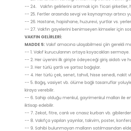
-- 24. Vakfın gelirlerini artırmak için Ticari şirketler, h
-- 25. Fertler arasında sevgi ve kaynaşmayı artırıcı yu
-- 26. Hastane, hapishane, huzurevi, yurtlar vs. yerle
-- 27. Vakfın gayelerini benimseyen kimseler için sosyal
VAKFIN GELİRLERİ:
MADDE 5:
Vakıf amacına ulaşabilmesi çiin gerekli ma
-- 1. Vakıf kurucularının ortaya koyacakları sermaye.
-- 2. Her üyenini ilk girişte ödeyeceği giriş aidatı ve
-- 3. Her türlü şartlı ve şartsız bağışlar.
-- 4. Her türlü çek, senet, tahvil, hisse senedi, nakit v
-- 5. Bağış, vasiyet vb. ölüme bağlı tasarruflar yoluyle 
kiraya verebilir.
-- 6. Sahip olduğu menkul, gayrimenkul malları ile emtia
iktisap edebilir.
-- 7. Zekat, fitre, canlı ve cnasız kurban vb. gibilerden
-- 8. Vakıfça yapılan yayınlar, takvim, poster, konfer
-- 9. Sahibi bulunmayan malların satılmasından elde e