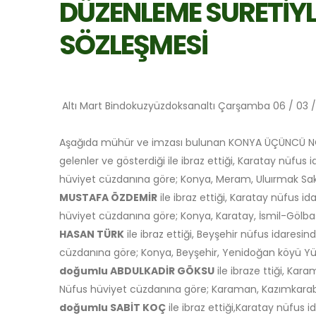
DÜZENLEME SURETİYL
SÖZLEŞMESİ
Altı Mart Bindokuzyüzdoksanaltı Çarşamba 06 / 03 /
Aşağıda mühür ve imzası bulunan KONYA ÜÇÜNCÜ NO
gelenler ve gösterdiği ile ibraz ettiği, Karatay nüfus 
hüviyet cüzdanına göre; Konya, Meram, Uluırmak Saka 
MUSTAFA ÖZDEMİR
ile ibraz ettiği, Karatay nüfus id
hüviyet cüzdanına göre; Konya, Karatay, İsmil-Gölbaşı 
HASAN TÜRK
ile ibraz ettiği, Beyşehir nüfus idaresi
cüzdanına göre; Konya, Beyşehir, Yenidoğan köyü Yükse
doğumlu ABDULKADİR GÖKSU
ile ibraze ttiği, Kar
Nüfus hüviyet cüzdanına göre; Karaman, Kazımkarabekir
doğumlu SABİT KOÇ
ile ibraz ettiği,Karatay nüfus 