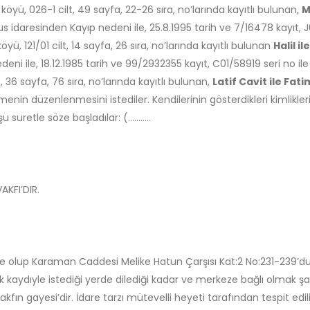
ü, 026-1 cilt, 49 sayfa, 22-26 sıra, no’larında kayıtlı bulunan,
M
fus idaresinden Kayıp nedeni ile, 25.8.1995 tarih ve 7/16478 kayıt, 
 121/01 cilt, 14 sayfa, 26 sıra, no’larında kayıtlı bulunan
Halil i
eni ile, 18.12.1985 tarih ve 99/2932355 kayıt, C01/58919 seri no il
36 sayfa, 76 sıra, no’larında kayıtlı bulunan,
Latif Cavit ile Fa
düzenlenmesini istediler. Kendilerinin gösterdikleri kimliklerinden
retle söze başladılar: (...........
AKFI’DIR.
e olup Karaman Caddesi Melike Hatun Çarşısı Kat:2 No:231-239’du
kaydıyle istediği yerde dilediği kadar ve merkeze bağlı olmak şart
akfın gayesi’dir. İdare tarzı mütevelli heyeti tarafından tespit edili