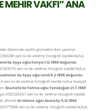
E MEHİR VAKFI” ANA
eki dairemde vazife görmekte iken yanıma
/266295 seri no ile verilme fotoğrafı tastikli Nüfus
mil ile Ayşe oğlu Konya 1.12.1966 doğumlu
5/263076 seri no ile verilme fotoğrafı tastikli Nüfus
uammer ile Ayşe oğlu İsmil 5.2.1966 doğumlu
 seri no ile verilme fotoğrafı tastikli nüfus hüviyet
nan,
Mustafa ile Fatma oğlu Yenidoğan 21.7.1968
ıt, K05/233407 seri no ile verilme fotoğrafı tastikli
nan, Ahmet
ile Hatice oğlu Akarköy 11.12.1960
03/377666 seri no ile verilme fotoğrafı tastikli Nüfus