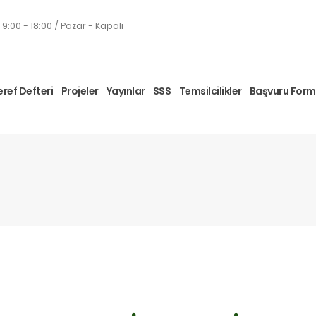
9:00 - 18:00 / Pazar - Kapalı
eref Defteri
Projeler
Yayınlar
SSS
Temsilcilikler
Başvuru For