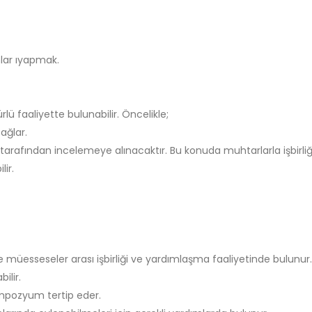
mlar ıyapmak.
lü faaliyette bulunabilir. Öncelikle;
ağlar.
arafından incelemeye alınacaktır. Bu konuda muhtarlarla işbirliği
lir.
e müesseseler arası işbirliği ve yardımlaşma faaliyetinde bulunur.
bilir.
empozyum tertip eder.