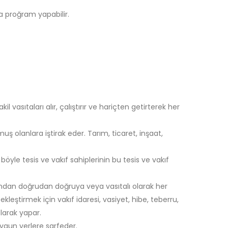
a proğram yapabilir.
l vasıtaları alır, çalıştırır ve hariçten getirterek her
ş olanlara iştirak eder. Tarım, ticaret, inşaat,
 böyle tesis ve vakıf sahiplerinin bu tesis ve vakıf
rından doğrudan doğruya veya vasıtalı olarak her
ekleştirmek için vakıf idaresi, vasiyet, hibe, teberru,
olarak yapar.
uygun yerlere sarfeder.