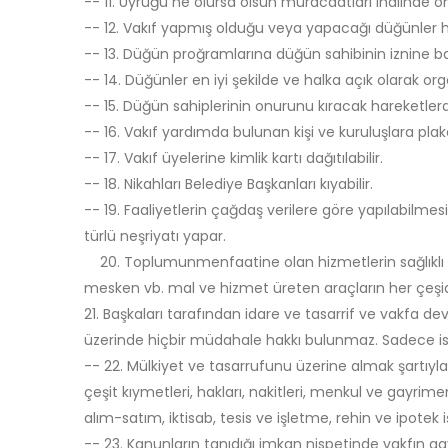
-- 11. Uyruğu ne olursa olsun müracaatları lhalinde o
-- 12. Vakıf yapmış olduğu veya yapacağı düğünler ha
-- 13. Düğün proğramlarına düğün sahibinin iznine bağl
-- 14. Düğünler en iyi şekilde ve halka açık olarak orga
-- 15. Düğün sahiplerinin onurunu kıracak hareketler
-- 16. Vakıf yardımda bulunan kişi ve kuruluşlara plak
-- 17. Vakıf üyelerine kimlik kartı dağıtılabilir.
-- 18. Nikahları Belediye Başkanları kıyabilir.
-- 19. Faaliyetlerin çağdaş verilere göre yapılabilmesi i
türlü neşriyatı yapar.
20. Toplumunmenfaatine olan hizmetlerin sağlıklı bir 
mesken vb. mal ve hizmet üreten araçların her çeşi
21. Başkaları tarafından idare ve tasarrif ve vakfa devr
üzerinde hiçbir müdahale hakkı bulunmaz. Sadece iste
-- 22. Mülkiyet ve tasarrufunu üzerine almak şartıyl
çeşit kıymetleri, hakları, nakitleri, menkul ve gayrimen
alım-satım, iktisab, tesis ve işletme, rehin ve ipotek i
-- 23. Kanunların tanıdığı imkan nispetinde vakfın g