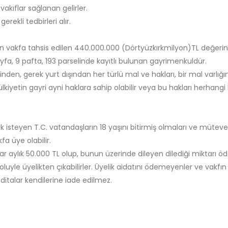
vakıflar sağlanan gelirler.
rekli tedbirleri alır.
n vakfa tahsis edilen 440.000.000 (Dörtyüzkırkmilyon)TL değerin
fa, 9 pafta, 193 parselinde kayıtlı bulunan gayrimenkuldür.
 içinden, gerek yurt dışından her türlü mal ve hakları, bir mal varl
kiyetin gayri ayni haklara sahip olabilir veya bu hakları herhangi bi
 isteyen T.C. vatandaşların 18 yaşını bitirmiş olmaları ve mütevelli
e vakfa üye olabilir.
datlar aylık 50.000 TL olup, bunun üzerinde dileyen dilediği miktarı öd
yoluyle üyelikten çıkabilirler. Üyelik aidatını ödemeyenler ve vak
 aditalar kendilerine iade edilmez.