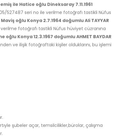
emiş ile Hatice oğlu Dineksaray 7.11.1961
J05/527487 seri no ile verilme fotoğrafı tastikli Nüfus
le Maviş oğlu Konya 2.7.1964 doğumlu Ali TAYYAR
e verilme fotoğrafı tastikli Nüfus hüviyet cüzranına
time oğlu Konya 12.3.1967 doğumlu AHMET BAYDAR
 ve ilişik fotoğraftaki kişiler olduklarını, bu işlemi
r.
ıyle şubeler açar, temsilcilikler,bürolar, çalışma
r.