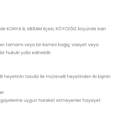
de KONYA ili, MERAM ilçesi, KÖYCEĞİZ köyünde kain
ığının tamamı veya bir kısmını bağış, vasiyet veya
r hukuki yolla edinebilir.
 heyetinin tasvibi ile mütevelli heyetinden iki kişinin
er.
fın gayelerine uygun hareket etmeyenler haysiyet