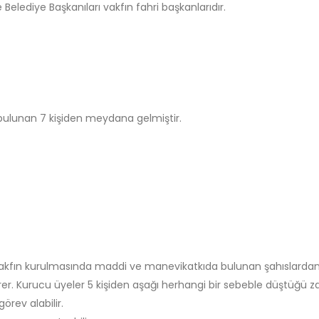
lçe Belediye Başkanıları vakfın fahri başkanlarıdır.
ı bulunan 7 kişiden meydana gelmiştir.
u vakfın kurulmasında maddi ve manevikatkıda bulunan şahıslardan
erer. Kurucu üyeler 5 kişiden aşağı herhangi bir sebeble düştüğü
örev alabilir.