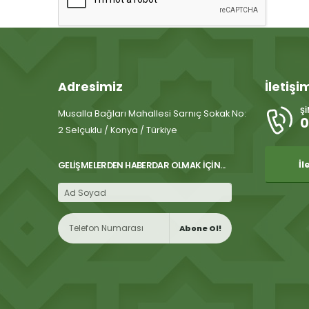
Adresimiz
İletişi
Ş
Musalla Bağları Mahallesi Sarnıç Sokak No:
0
2 Selçuklu / Konya / Türkiye
İl
GELIŞMELERDEN HABERDAR OLMAK İÇIN...
Abone Ol!