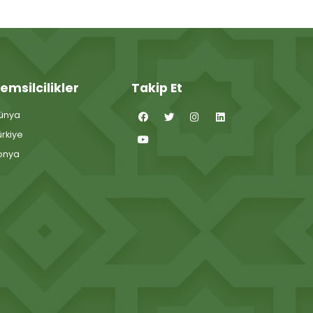
emsilcilikler
Takip Et
ünya
ürkiye
onya