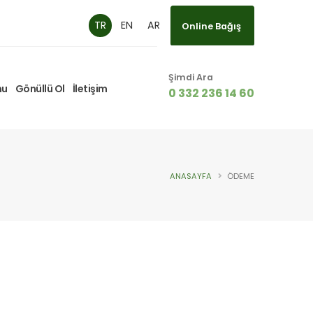
Online Bağış
TR
EN
AR
Online Bağış
Şimdi Ara
mu
Gönüllü Ol
İletişim
0 332 236 14 60
ANASAYFA
ÖDEME