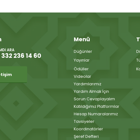
m
Menü
T
IMDI ARA
Düğünler
D
 332 236 14 60
Yayınlar
T
Ödüller
K
etişim
Videolar
Yardımlarımız
Yardım Almak İçin
Sorun Cevaplayalım
Katıldığımız Platformlar
Hesap Numaralarımız
Tavsiyeler
Koordinatörler
Şeref Defteri