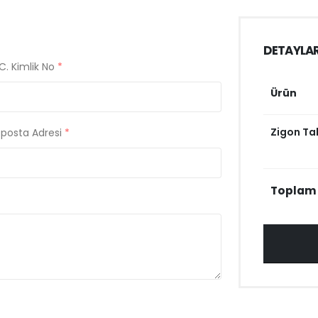
DETAYLA
C. Kimlik No
*
Ürün
Zigon Ta
-posta Adresi
*
Toplam